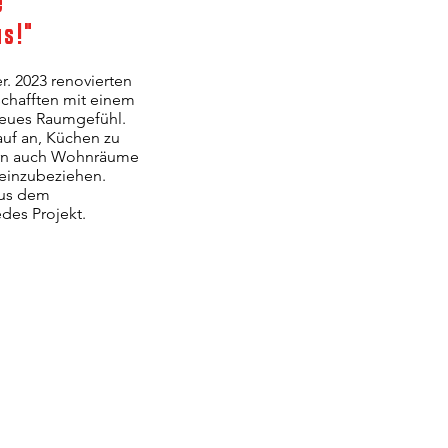
e
us!"
r. 2023 renovierten
schafften mit einem
neues Raumgefühl.
auf an, Küchen zu
ern auch Wohnräume
 einzubeziehen.
aus dem
edes Projekt.