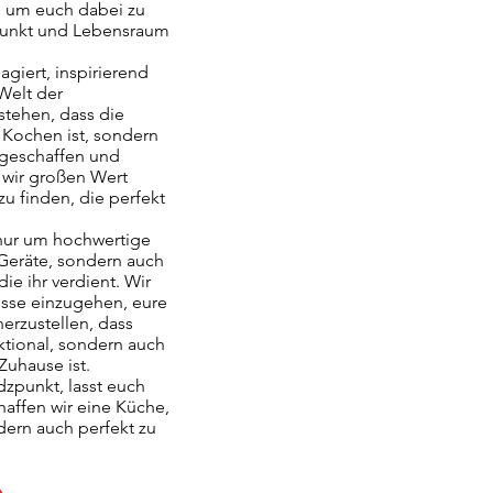
 um euch dabei zu
punkt und Lebensraum
giert, inspirierend
Welt der
stehen, dass die
 Kochen ist, sondern
 geschaffen und
 wir großen Wert
zu finden, die perfekt
 nur um hochwertige
Geräte, sondern auch
ie ihr verdient. Wir
nisse einzugehen, eure
herzustellen, dass
ktional, sondern auch
Zuhause ist.
dzpunkt, lasst euch
affen wir eine Küche,
ndern auch perfekt zu